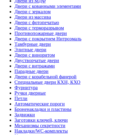
Двери из МДФ
Двери с кованными элементами
Двери с зеркалом
Двери из массива
Двери с фотопечатью
Двери с терморазрывом
Противопожарные двери
Двери с покрытием Нитроэмаль
Тамбурные двери
Элитные двери
Двери с виноритом
Двустворчатые двери
Двери с витражами
Парадные двери
Двери с корабельной фанерой
Специальные двери КХН, КХО
Фурнитура
Ручки дверные
Петли
Автоматические пороги
Броненакладки и пластины
Задвижки
Заготовки ключей, ключи
Механизмы секретности
Накладки/WC-комплекты