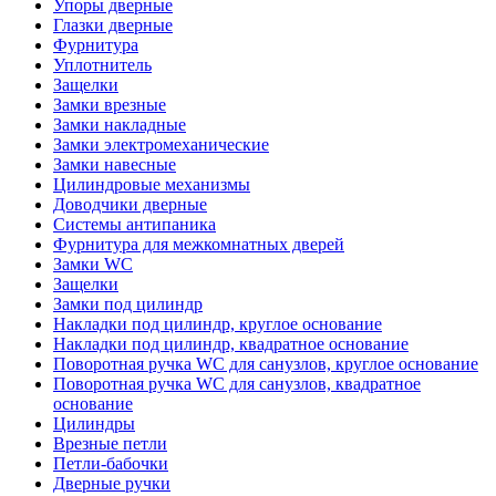
Упоры дверные
Глазки дверные
Фурнитура
Уплотнитель
Защелки
Замки врезные
Замки накладные
Замки электромеханические
Замки навесные
Цилиндровые механизмы
Доводчики дверные
Системы антипаника
Фурнитура для межкомнатных дверей
Замки WC
Защелки
Замки под цилиндр
Накладки под цилиндр, круглое основание
Накладки под цилиндр, квадратное основание
Поворотная ручка WC для санузлов, круглое основание
Поворотная ручка WC для санузлов, квадратное
основание
Цилиндры
Врезные петли
Петли-бабочки
Дверные ручки