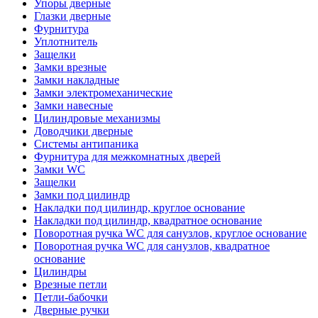
Упоры дверные
Глазки дверные
Фурнитура
Уплотнитель
Защелки
Замки врезные
Замки накладные
Замки электромеханические
Замки навесные
Цилиндровые механизмы
Доводчики дверные
Системы антипаника
Фурнитура для межкомнатных дверей
Замки WC
Защелки
Замки под цилиндр
Накладки под цилиндр, круглое основание
Накладки под цилиндр, квадратное основание
Поворотная ручка WC для санузлов, круглое основание
Поворотная ручка WC для санузлов, квадратное
основание
Цилиндры
Врезные петли
Петли-бабочки
Дверные ручки