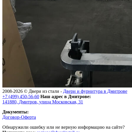
2008-2026 ©
Двери из стали
-
Двери и фурнитура в Дмитрове
+7 (499) 450-56-60
Наш адрес в Дмитрове:
141880,
Дмитров
,
улица Московская, 31
Документы:
Договор-Оферта
Обнаружили ошибку или не верную информацию на сайте?