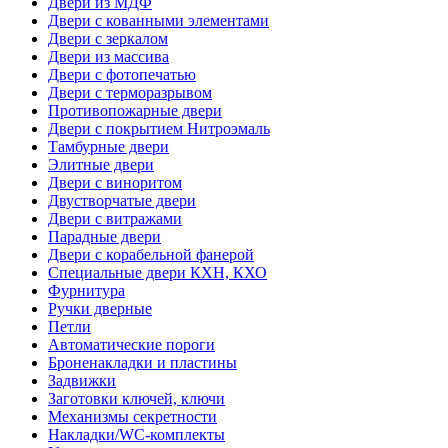
Двери из МДФ
Двери с кованными элементами
Двери с зеркалом
Двери из массива
Двери с фотопечатью
Двери с терморазрывом
Противопожарные двери
Двери с покрытием Нитроэмаль
Тамбурные двери
Элитные двери
Двери с виноритом
Двустворчатые двери
Двери с витражами
Парадные двери
Двери с корабельной фанерой
Специальные двери КХН, КХО
Фурнитура
Ручки дверные
Петли
Автоматические пороги
Броненакладки и пластины
Задвижки
Заготовки ключей, ключи
Механизмы секретности
Накладки/WC-комплекты