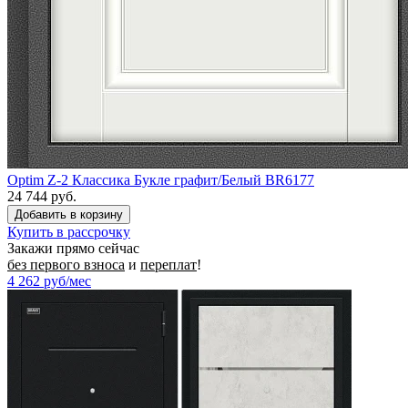
Optim Z-2 Классика Букле графит/Белый BR6177
24 744 руб.
Купить в рассрочку
Закажи прямо сейчас
без первого взноса
и
переплат
!
4 262
руб/мес