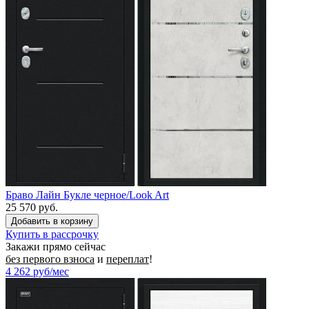
Браво Лайн Букле черное/Look Art
25 570 руб.
Купить в рассрочку
Закажи прямо сейчас
без первого взноса
и
переплат
!
4 262
руб/мес