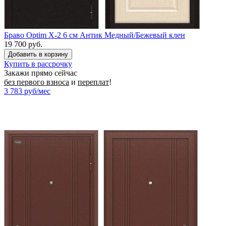
Браво Optim X-2 6 см Антик Медный/Бежевый клен
19 700 руб.
Купить в рассрочку
Закажи прямо сейчас
без первого взноса
и
переплат
!
3 783
руб/мес