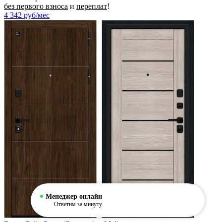
без первого взноса
и
переплат
!
4 342
руб/мес
Менеджер онлайн
Ответим за минуту