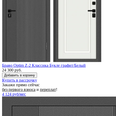
Браво Optim Z-2 Классика Букле графит/Белый
24 300 руб.
Купить в рассрочку
Закажи прямо сейчас
без первого взноса
и
переплат
!
4 124
руб/мес