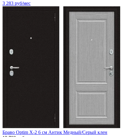
3 283
руб/мес
Браво Optim X-2 6 см Антик Медный/Серый клен