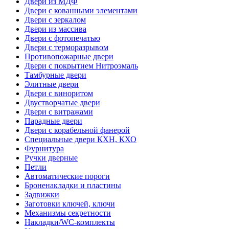
Двери из МДФ
Двери с кованными элементами
Двери с зеркалом
Двери из массива
Двери с фотопечатью
Двери с терморазрывом
Противопожарные двери
Двери с покрытием Нитроэмаль
Тамбурные двери
Элитные двери
Двери с виноритом
Двустворчатые двери
Двери с витражами
Парадные двери
Двери с корабельной фанерой
Специальные двери КХН, КХО
Фурнитура
Ручки дверные
Петли
Автоматические пороги
Броненакладки и пластины
Задвижки
Заготовки ключей, ключи
Механизмы секретности
Накладки/WC-комплекты