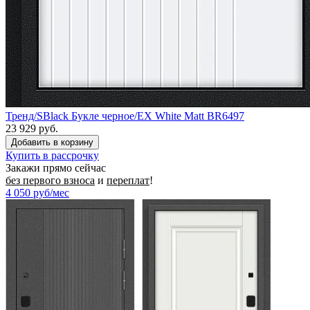
Тренд/SBlack Букле черное/EX White Matt BR6497
23 929 руб.
Купить в рассрочку
Закажи прямо сейчас
без первого взноса
и
переплат
!
4 050
руб/мес