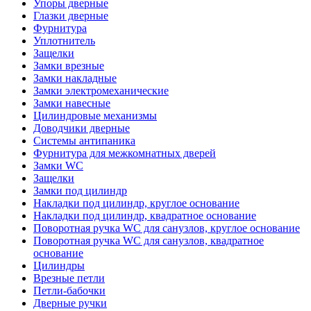
Упоры дверные
Глазки дверные
Фурнитура
Уплотнитель
Защелки
Замки врезные
Замки накладные
Замки электромеханические
Замки навесные
Цилиндровые механизмы
Доводчики дверные
Системы антипаника
Фурнитура для межкомнатных дверей
Замки WC
Защелки
Замки под цилиндр
Накладки под цилиндр, круглое основание
Накладки под цилиндр, квадратное основание
Поворотная ручка WC для санузлов, круглое основание
Поворотная ручка WC для санузлов, квадратное
основание
Цилиндры
Врезные петли
Петли-бабочки
Дверные ручки