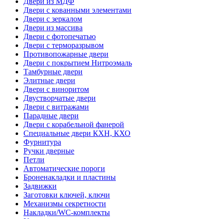
Двери из МДФ
Двери с кованными элементами
Двери с зеркалом
Двери из массива
Двери с фотопечатью
Двери с терморазрывом
Противопожарные двери
Двери с покрытием Нитроэмаль
Тамбурные двери
Элитные двери
Двери с виноритом
Двустворчатые двери
Двери с витражами
Парадные двери
Двери с корабельной фанерой
Специальные двери КХН, КХО
Фурнитура
Ручки дверные
Петли
Автоматические пороги
Броненакладки и пластины
Задвижки
Заготовки ключей, ключи
Механизмы секретности
Накладки/WC-комплекты