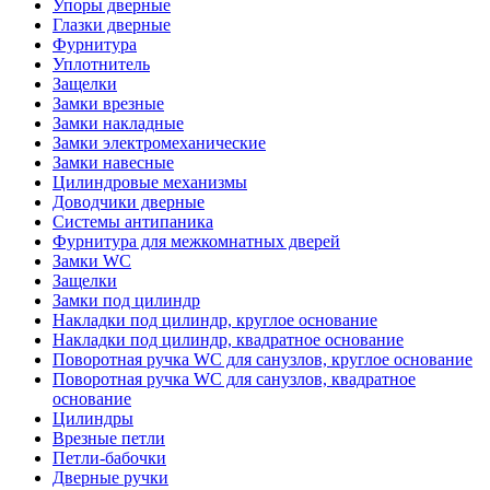
Упоры дверные
Глазки дверные
Фурнитура
Уплотнитель
Защелки
Замки врезные
Замки накладные
Замки электромеханические
Замки навесные
Цилиндровые механизмы
Доводчики дверные
Системы антипаника
Фурнитура для межкомнатных дверей
Замки WC
Защелки
Замки под цилиндр
Накладки под цилиндр, круглое основание
Накладки под цилиндр, квадратное основание
Поворотная ручка WC для санузлов, круглое основание
Поворотная ручка WC для санузлов, квадратное
основание
Цилиндры
Врезные петли
Петли-бабочки
Дверные ручки