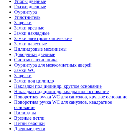
Упоры дверные
Глазки дверные
Фурнитура
Уплотнитель
Защелки
Замки врезные
Замки накладные
Замки электромеханические
Замки навесные
Цилиндровые механизмы
Доводчики дверные
Системы антипаника
Фурнитура для межкомнатных дверей
Замки WC
Защелки
Замки под цилиндр
Накладки под цилиндр, круглое основание
Накладки под цилиндр, квадратное основание
Поворотная ручка WC для санузлов, круглое основание
Поворотная ручка WC для санузлов, квадратное
основание
Цилиндры
Врезные петли
Петли-бабочки
Дверные ручки