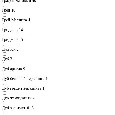
Графит матовый
49
Грей
10
Грей Мелинга
4
Гриджио
14
Гриджио_
5
Джерси
2
Дуб
3
Дуб арктик
9
Дуб бежевый вералинга
1
Дуб графит вералинга
1
Дуб жемчужный
7
Дуб золотистый
8