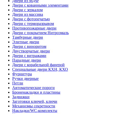
Двери из МДФ
Двери с кованными элементами
Двери с зеркалом
Двери из массива
Двери с фотопечатью
Двери с терморазрывом
Противопожарные двери
Двери с покрытием Нитроэмаль
Тамбурные двери
Элитные двери
Двери с виноритом
Двустворчатые двери
Двери с витражами
Парадные двери
Двери с корабельной фанерой
Специальные двери КХН, КХО
Фурнитура
Ручки дверные
Петли
Автоматические пороги
Броненакладки и пластины
Задвижки
Заготовки ключей, ключи
Механизмы секретности
Накладки/WC-комплекты