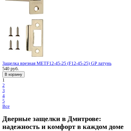
Защелка врезная METF12-45-25 (F12-45-25) GP латунь
540
руб.
1
2
3
4
5
Все
Дверные защелки в Дмитрове:
надежность и комфорт в каждом доме