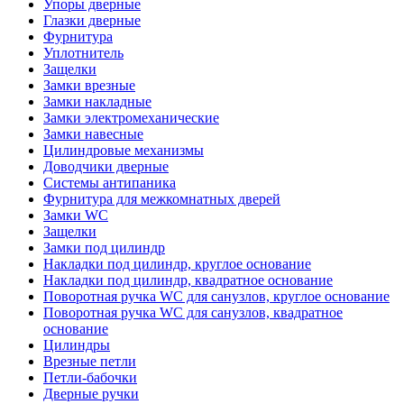
Упоры дверные
Глазки дверные
Фурнитура
Уплотнитель
Защелки
Замки врезные
Замки накладные
Замки электромеханические
Замки навесные
Цилиндровые механизмы
Доводчики дверные
Системы антипаника
Фурнитура для межкомнатных дверей
Замки WC
Защелки
Замки под цилиндр
Накладки под цилиндр, круглое основание
Накладки под цилиндр, квадратное основание
Поворотная ручка WC для санузлов, круглое основание
Поворотная ручка WC для санузлов, квадратное
основание
Цилиндры
Врезные петли
Петли-бабочки
Дверные ручки