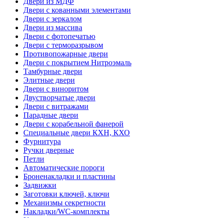
Двери из МДФ
Двери с кованными элементами
Двери с зеркалом
Двери из массива
Двери с фотопечатью
Двери с терморазрывом
Противопожарные двери
Двери с покрытием Нитроэмаль
Тамбурные двери
Элитные двери
Двери с виноритом
Двустворчатые двери
Двери с витражами
Парадные двери
Двери с корабельной фанерой
Специальные двери КХН, КХО
Фурнитура
Ручки дверные
Петли
Автоматические пороги
Броненакладки и пластины
Задвижки
Заготовки ключей, ключи
Механизмы секретности
Накладки/WC-комплекты