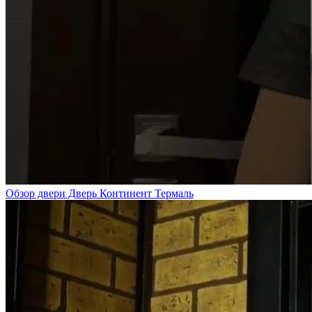
Обзор двери Дверь Континент Термаль