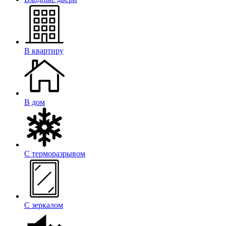
В квартиру
В дом
С терморазрывом
С зеркалом