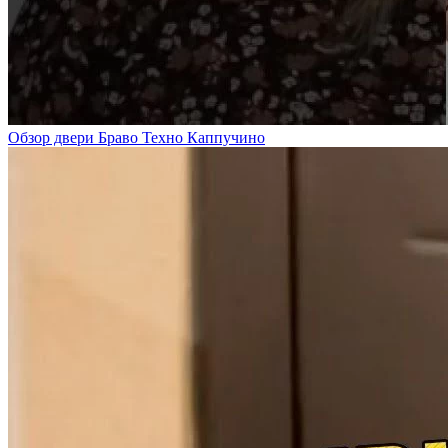
Обзор двери Браво Техно Каппучино