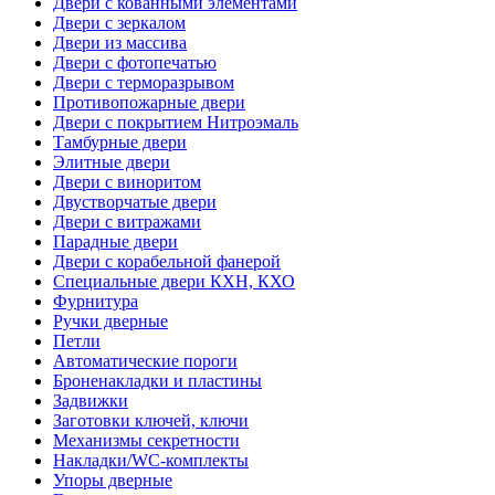
Двери с кованными элементами
Двери с зеркалом
Двери из массива
Двери с фотопечатью
Двери с терморазрывом
Противопожарные двери
Двери с покрытием Нитроэмаль
Тамбурные двери
Элитные двери
Двери с виноритом
Двустворчатые двери
Двери с витражами
Парадные двери
Двери с корабельной фанерой
Специальные двери КХН, КХО
Фурнитура
Ручки дверные
Петли
Автоматические пороги
Броненакладки и пластины
Задвижки
Заготовки ключей, ключи
Механизмы секретности
Накладки/WC-комплекты
Упоры дверные