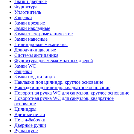
Глазки дверные
Фурнитура
Уплотнитель
Защелки
Замки врезные
Замки накладные
Замки электромеханические
Замки навесные
Цилиндровые механизмы
Доводчики дверные
Системы антипаника
Фурнитура для межкомнатных дверей
Замки WC
Защелки
Замки под цилиндр
Накладки под цилиндр, круглое основание
Накладки под цилиндр, квадратное основание
Поворотная ручка WC для санузлов, круглое основание
Поворотная ручка WC для санузлов, квадратное
основание
Цилиндры
Врезные петли
Петли-бабочки
Дверные ручки
Ручки купе