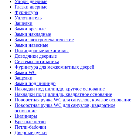
Упоры дверные
Глазки дверные
Фурнитура
Уплотнитель
Защелки
Замки врезные
Замки накладные
Замки электромеханические
Замки навесные
Цилиндровые механизмы
Доводчики дверные
Системы антипаника
Фурнитура для межкомнатных дверей
Замки WC
Защелки
Замки под цилиндр
Накладки под цилиндр, круглое основание
Накладки под цилиндр, квадратное основание
Поворотная ручка WC для санузлов, круглое основание
Поворотная ручка WC для санузлов, квадратное
основание
Цилиндры
Врезные петли
Петли-бабочки
Дверные ручки