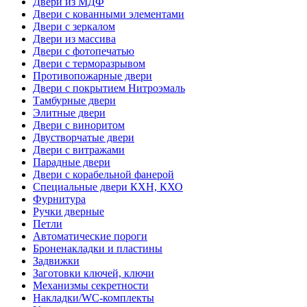
Двери из МДФ
Двери с кованными элементами
Двери с зеркалом
Двери из массива
Двери с фотопечатью
Двери с терморазрывом
Противопожарные двери
Двери с покрытием Нитроэмаль
Тамбурные двери
Элитные двери
Двери с виноритом
Двустворчатые двери
Двери с витражами
Парадные двери
Двери с корабельной фанерой
Специальные двери КХН, КХО
Фурнитура
Ручки дверные
Петли
Автоматические пороги
Броненакладки и пластины
Задвижки
Заготовки ключей, ключи
Механизмы секретности
Накладки/WC-комплекты