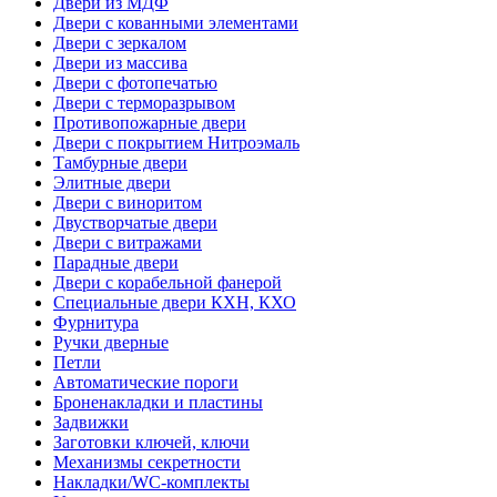
Двери из МДФ
Двери с кованными элементами
Двери с зеркалом
Двери из массива
Двери с фотопечатью
Двери с терморазрывом
Противопожарные двери
Двери с покрытием Нитроэмаль
Тамбурные двери
Элитные двери
Двери с виноритом
Двустворчатые двери
Двери с витражами
Парадные двери
Двери с корабельной фанерой
Специальные двери КХН, КХО
Фурнитура
Ручки дверные
Петли
Автоматические пороги
Броненакладки и пластины
Задвижки
Заготовки ключей, ключи
Механизмы секретности
Накладки/WC-комплекты