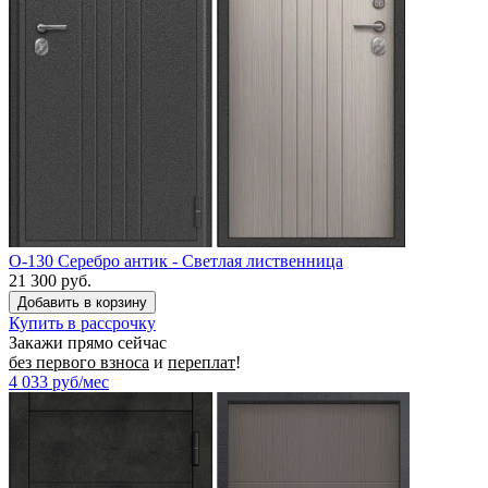
O-130 Серебро антик - Светлая лиственница
21 300 руб.
Купить в рассрочку
Закажи прямо сейчас
без первого взноса
и
переплат
!
4 033
руб/мес