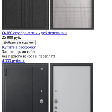
O-160 серебро антик - дуб пепельный
25 900 руб.
Купить в рассрочку
Закажи прямо сейчас
без первого взноса
и
переплат
!
4 333
руб/мес