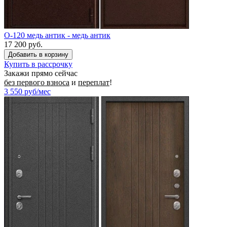
O-120 медь антик - медь антик
17 200 руб.
Купить в рассрочку
Закажи прямо сейчас
без первого взноса
и
переплат
!
3 550
руб/мес