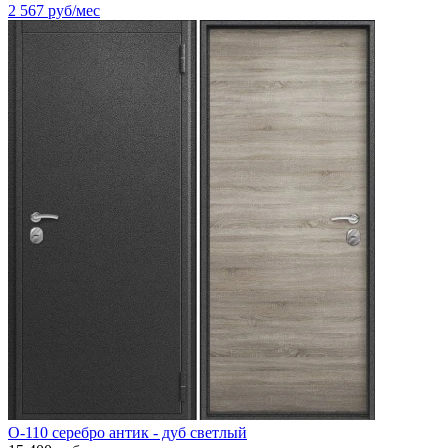
2 567
руб/мес
O-110 серебро антик - дуб светлый