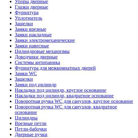
Упоры дверные
Глазки дверные
Фурнитура
Уплотнитель
Защелки
Замки врезные
Замки накладные
Замки электромеханические
Замки навесные
Цилиндровые механизмы
Доводчики дверные
Системы антипаника
Фурнитура для межкомнатных дверей
Замки WC
Защелки
Замки под цилиндр
Накладки под цилиндр, круглое основание
Накладки под цилиндр, квадратное основание
Поворотная ручка WC для санузлов, круглое основание
Поворотная ручка WC для санузлов, квадратное
основание
Цилиндры
Врезные петли
Петли-бабочки
Дверные ручки