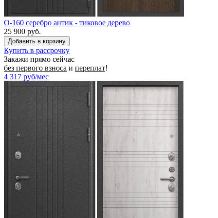
O-160 серебро антик - тиковое дерево
25 900 руб.
Купить в рассрочку
Закажи прямо сейчас
без первого взноса
и
переплат
!
4 317
руб/мес