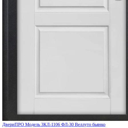
ДвериПРО Модель 3КЛ-1106 ФЛ-30 Веллуто бьянко