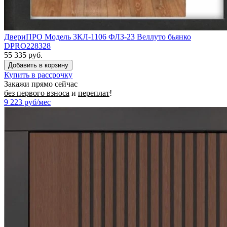
ДвериПРО Модель 3КЛ-1106 ФЛЗ-23 Веллуто бьянко
DPRO228328
55 335 руб.
Купить в рассрочку
Закажи прямо сейчас
без первого взноса
и
переплат
!
9 223
руб/мес