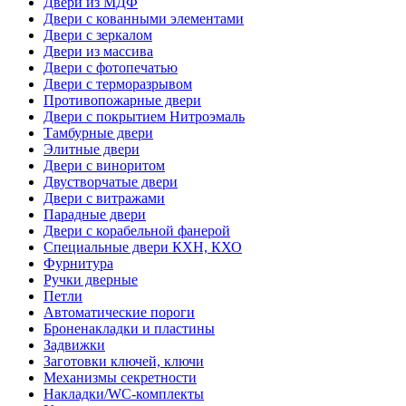
Двери из МДФ
Двери с кованными элементами
Двери с зеркалом
Двери из массива
Двери с фотопечатью
Двери с терморазрывом
Противопожарные двери
Двери с покрытием Нитроэмаль
Тамбурные двери
Элитные двери
Двери с виноритом
Двустворчатые двери
Двери с витражами
Парадные двери
Двери с корабельной фанерой
Специальные двери КХН, КХО
Фурнитура
Ручки дверные
Петли
Автоматические пороги
Броненакладки и пластины
Задвижки
Заготовки ключей, ключи
Механизмы секретности
Накладки/WC-комплекты