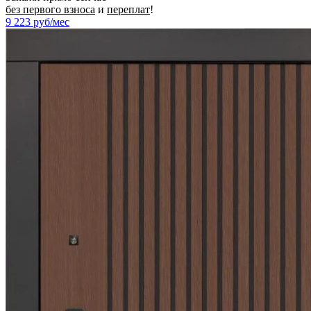
без первого взноса
и
переплат
!
9 223
руб/мес