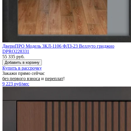
ДвериПРО Модель 3КЛ-1106 ФЛЗ-23 Веллуто гриджио
DPRO228331
55 335 руб.
Купить в рассрочку
Закажи прямо сейчас
без первого взноса
и
переплат
!
9 223
руб/мес