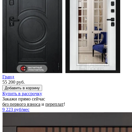
Гранд
55 200 руб.
Купить в рассрочку
Закажи прямо сейчас
без первого взноса
и
переплат
!
9 223
руб/мес