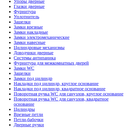
Упоры дверные
Глазки дверные
Фурнитура
Уплотнитель
Защелки
Замки врезные
Замки накладные
Замки электромеханические
Замки навесные
Цилиндровые механизмы
Доводчики дверные
Системы антипаника
Фурнитура для межкомнатных дверей
Замки WC
Защелки
Замки под цилиндр
Накладки под цилиндр, круглое основание
Накладки под цилиндр, квадратное основание
Поворотная ручка WC для санузлов, круглое основание
Поворотная ручка WC для санузлов, квадратное
основание
Цилиндры
Врезные петли
Петли-бабочки
Дверные ручки