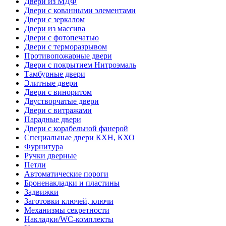
Двери из МДФ
Двери с кованными элементами
Двери с зеркалом
Двери из массива
Двери с фотопечатью
Двери с терморазрывом
Противопожарные двери
Двери с покрытием Нитроэмаль
Тамбурные двери
Элитные двери
Двери с виноритом
Двустворчатые двери
Двери с витражами
Парадные двери
Двери с корабельной фанерой
Специальные двери КХН, КХО
Фурнитура
Ручки дверные
Петли
Автоматические пороги
Броненакладки и пластины
Задвижки
Заготовки ключей, ключи
Механизмы секретности
Накладки/WC-комплекты