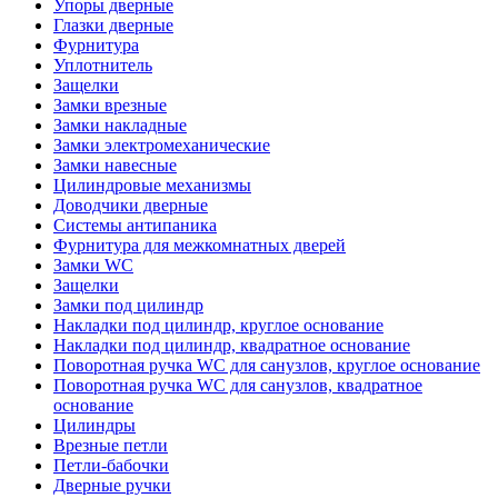
Упоры дверные
Глазки дверные
Фурнитура
Уплотнитель
Защелки
Замки врезные
Замки накладные
Замки электромеханические
Замки навесные
Цилиндровые механизмы
Доводчики дверные
Системы антипаника
Фурнитура для межкомнатных дверей
Замки WC
Защелки
Замки под цилиндр
Накладки под цилиндр, круглое основание
Накладки под цилиндр, квадратное основание
Поворотная ручка WC для санузлов, круглое основание
Поворотная ручка WC для санузлов, квадратное
основание
Цилиндры
Врезные петли
Петли-бабочки
Дверные ручки