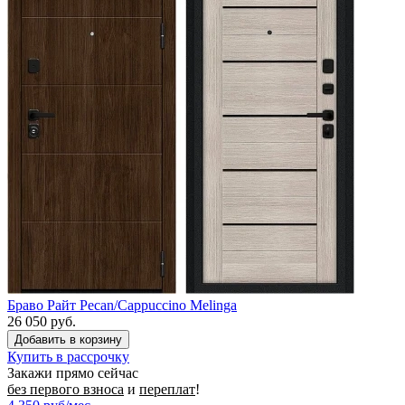
Браво Райт Pecan/Cappuccino Melinga
26 050 руб.
Купить в рассрочку
Закажи прямо сейчас
без первого взноса
и
переплат
!