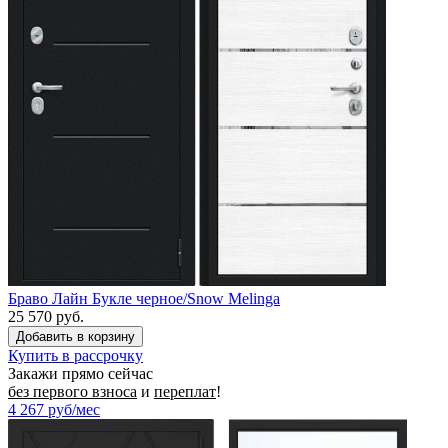
Браво Лайн Букле черное/Snow Melinga
25 570 руб.
Купить в рассрочку
Закажи прямо сейчас
без первого взноса
и
переплат
!
4 267
руб/мес