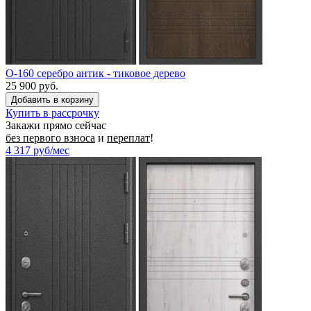
O-160 серебро антик - тиковое дерево
25 900 руб.
Купить в рассрочку
Закажи прямо сейчас
без первого взноса
и
переплат
!
4 317
руб/мес