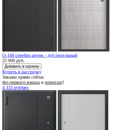
O-160 серебро антик - дуб пепельный
25 900 руб.
Купить в рассрочку
Закажи прямо сейчас
без первого взноса
и
переплат
!
4 333
руб/мес