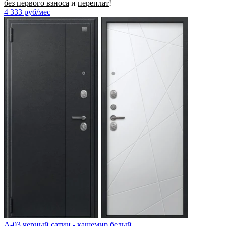
без первого взноса
и
переплат
!
4 333
руб/мес
A-03 черный сатин - кашемир белый