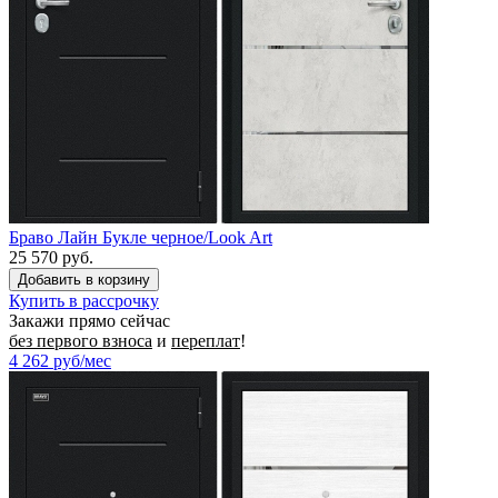
Браво Лайн Букле черное/Look Art
25 570 руб.
Купить в рассрочку
Закажи прямо сейчас
без первого взноса
и
переплат
!
4 262
руб/мес