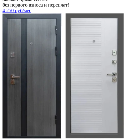
без первого взноса
и
переплат
!
4 250
руб/мес