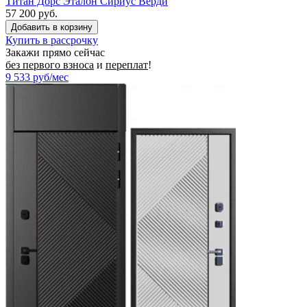
Титан Дорс Эталон Сириус Верди
57 200 руб.
Купить в рассрочку
Закажи прямо сейчас
без первого взноса
и
переплат
!
9 533
руб/мес