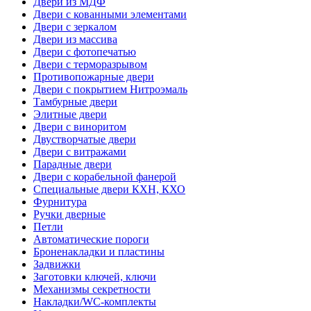
Двери из МДФ
Двери с кованными элементами
Двери с зеркалом
Двери из массива
Двери с фотопечатью
Двери с терморазрывом
Противопожарные двери
Двери с покрытием Нитроэмаль
Тамбурные двери
Элитные двери
Двери с виноритом
Двустворчатые двери
Двери с витражами
Парадные двери
Двери с корабельной фанерой
Специальные двери КХН, КХО
Фурнитура
Ручки дверные
Петли
Автоматические пороги
Броненакладки и пластины
Задвижки
Заготовки ключей, ключи
Механизмы секретности
Накладки/WC-комплекты