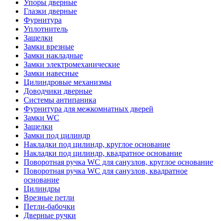
Упоры дверные
Глазки дверные
Фурнитура
Уплотнитель
Защелки
Замки врезные
Замки накладные
Замки электромеханические
Замки навесные
Цилиндровые механизмы
Доводчики дверные
Системы антипаника
Фурнитура для межкомнатных дверей
Замки WC
Защелки
Замки под цилиндр
Накладки под цилиндр, круглое основание
Накладки под цилиндр, квадратное основание
Поворотная ручка WC для санузлов, круглое основание
Поворотная ручка WC для санузлов, квадратное
основание
Цилиндры
Врезные петли
Петли-бабочки
Дверные ручки