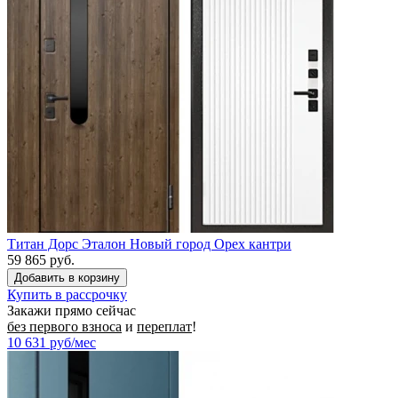
Титан Дорс Эталон Новый город Орех кантри
59 865 руб.
Купить в рассрочку
Закажи прямо сейчас
без первого взноса
и
переплат
!
10 631
руб/мес