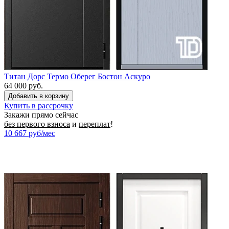
Титан Дорс Термо Оберег Бостон Аскуро
64 000 руб.
Купить в рассрочку
Закажи прямо сейчас
без первого взноса
и
переплат
!
10 667
руб/мес