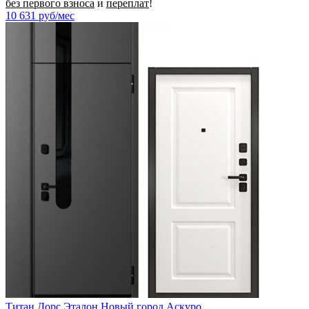
без первого взноса
и
переплат
!
10 631
руб/мес
Титан Дорс Эталон Новый город Аскуро