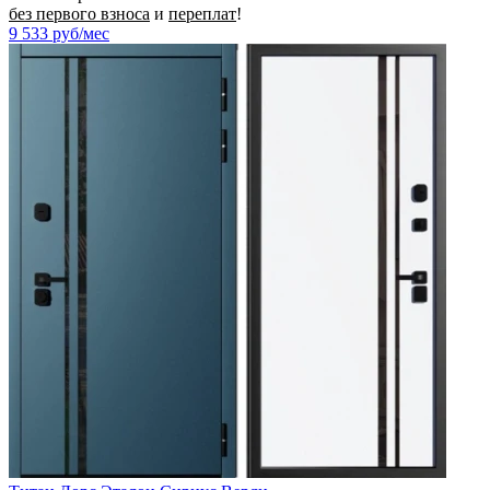
без первого взноса
и
переплат
!
9 533
руб/мес