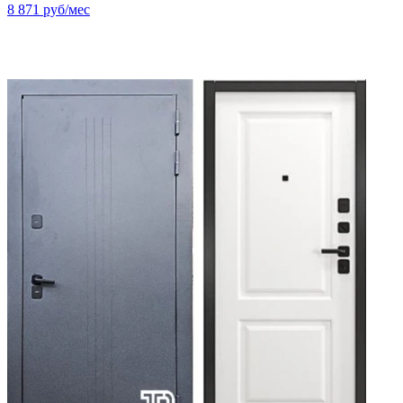
8 871
руб/мес