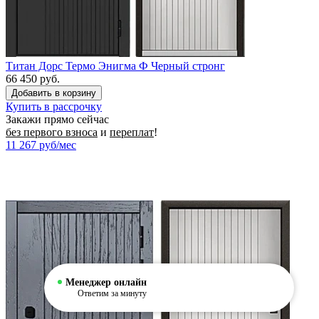
Титан Дорс Термо Энигма Ф Черный стронг
66 450 руб.
Купить в рассрочку
Закажи прямо сейчас
без первого взноса
и
переплат
!
11 267
руб/мес
Менеджер онлайн
Ответим за минуту