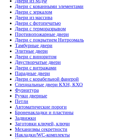
Двери из МДФ
Двери с кованными элементами
Двери с зеркалом
Двери из массива
Двери с фотопечатью
Двери с терморазрывом
Противопожарные двери
Двери с покрытием Нитроэмаль
Тамбурные двери
Элитные двери
Двери с виноритом
Двустворчатые двери
Двери с витражами
Парадные двери
Двери с корабельной фанерой
Специальные двери КХН, КХО
Фурнитура
Ручки дверные
Петли
Автоматические пороги
Броненакладки и пластины
Задвижки
Заготовки ключей, ключи
Механизмы секретности
Накладки/WC-комплекты